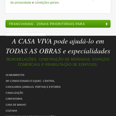
de privacidade
e
condições gerais
.
FRANCHISING - ZONAS PRIORITÁRIAS PARA
EXPANSÃO
A CASA VIVA pode ajudá-lo em
TODAS AS OBRAS e especialidades
REMODELAÇÕES, CONSTRUÇÃO DE MORADIAS, ESPAÇOS
COMERCIAIS E REABILITAÇÃO DE EDIFÍCIOS:
ACABAMENTOS
AR CONDICIONADO E AQUEC. CENTRAL
CAIXILHARIA (JANELAS, PORTAS) E ESTORES
CANALIZAÇÃO
CARPINTARIA
CASA DE BANHO
COZINHA