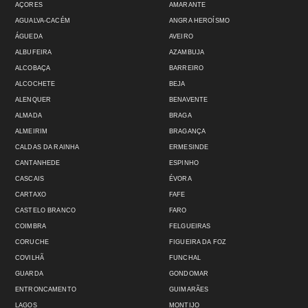
AÇORES
AMARANTE
AGUALVA-CACÉM
ANGRA HEROÍSMO
ÁGUEDA
AVEIRO
ALBUFEIRA
AZAMBUJA
ALCOBAÇA
BARREIRO
ALCOCHETE
BEJA
ALENQUER
BENAVENTE
ALMADA
BRAGA
ALMEIRIM
BRAGANÇA
CALDAS DA RAINHA
ERMESINDE
CANTANHEDE
ESPINHO
CASCAIS
ÉVORA
CARTAXO
FAFE
CASTELO BRANCO
FARO
COIMBRA
FELGUEIRAS
CORUCHE
FIGUEIRA DA FOZ
COVILHÃ
FUNCHAL
GUARDA
GONDOMAR
ENTRONCAMENTO
GUIMARÃES
LAGOS
MONTIJO