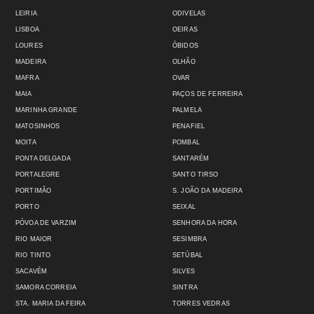
LEIRIA
ODIVELAS
LISBOA
OEIRAS
LOURES
ÓBIDOS
MADEIRA
OLHÃO
MAFRA
OVAR
MAIA
PAÇOS DE FERREIRA
MARINHA GRANDE
PALMELA
MATOSINHOS
PENAFIEL
MOITA
POMBAL
PONTA DELGADA
SANTARÉM
PORTALEGRE
SANTO TIRSO
PORTIMÃO
S. JOÃO DA MADEIRA
PORTO
SEIXAL
PÓVOA DE VARZIM
SENHORA DA HORA
RIO MAIOR
SESIMBRA
RIO TINTO
SETÚBAL
SACAVÉM
SILVES
SAMORA CORREIA
SINTRA
STA. MARIA DA FEIRA
TORRES VEDRAS